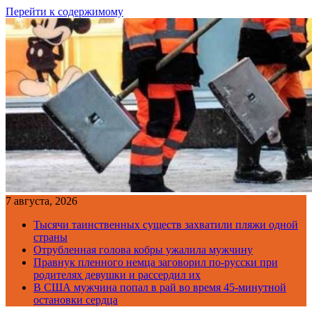
Перейти к содержимому
7 августа, 2026
Тысячи таинственных существ захватили пляжи одной
страны
Отрубленная голова кобры ужалила мужчину
Правнук пленного немца заговорил по-русски при
родителях девушки и рассердил их
В США мужчина попал в рай во время 45-минутной
остановки сердца