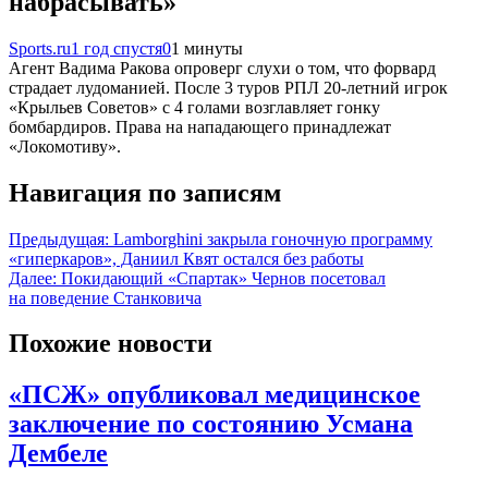
набрасывать»
Sports.ru
1 год спустя
0
1 минуты
Агент Вадима Ракова опроверг слухи о том, что форвард
страдает лудоманией. После 3 туров РПЛ 20-летний игрок
«Крыльев Советов» с 4 голами возглавляет гонку
бомбардиров. Права на нападающего принадлежат
«Локомотиву».
Навигация по записям
Предыдущая:
Lamborghini закрыла гоночную программу
«гиперкаров», Даниил Квят остался без работы
Далее:
Покидающий «Спартак» Чернов посетовал
на поведение Станковича
Похожие новости
«ПСЖ» опубликовал медицинское
заключение по состоянию Усмана
Дембеле