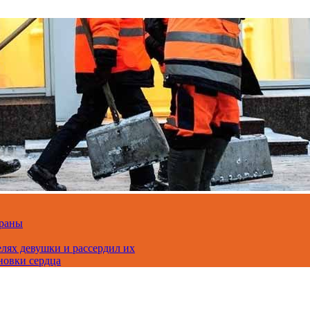
траны
лях девушки и рассердил их
новки сердца