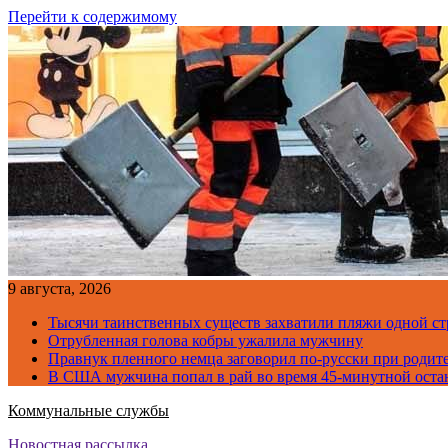
Перейти к содержимому
9 августа, 2026
Тысячи таинственных существ захватили пляжи одной с
Отрубленная голова кобры ужалила мужчину
Правнук пленного немца заговорил по-русски при родите
В США мужчина попал в рай во время 45-минутной оста
Коммунальные службы
Новостная рассылка