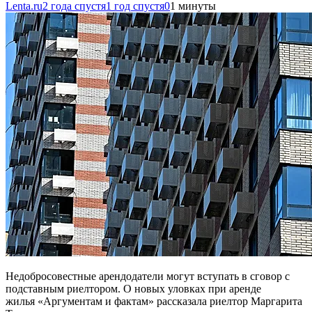
Lenta.ru
2 года спустя
1 год спустя
0
1 минуты
Недобросовестные арендодатели могут вступать в сговор с
подставным риелтором. О новых уловках при аренде
жилья «Аргументам и фактам» рассказала риелтор Маргарита