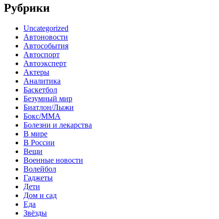
Рубрики
Uncategorized
Автоновости
Автособытия
Автоспорт
Автоэксперт
Актеры
Аналитика
Баскетбол
Безумный мир
Биатлон/Лыжи
Бокс/MMA
Болезни и лекарства
В мире
В России
Вещи
Военные новости
Волейбол
Гаджеты
Дети
Дом и сад
Еда
Звёзды