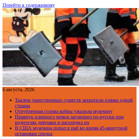
Перейти к содержимому
6 августа, 2026
Тысячи таинственных существ захватили пляжи одной
страны
Отрубленная голова кобры ужалила мужчину
Правнук пленного немца заговорил по-русски при
родителях девушки и рассердил их
В США мужчина попал в рай во время 45-минутной
остановки сердца