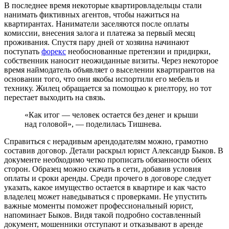
В последнее время некоторые квартировладельцы стали
нанимать фиктивных агентов, чтобы нажиться на
квартирантах. Наниматели заселяются после оплаты
комиссии, внесения залога и платежа за первый месяц
проживания. Спустя пару дней от хозяина начинают
поступать
форекс
необоснованные претензии и придирки,
собственник наносит неожиданные визиты. Через некоторое
время наймодатель объявляет о выселении квартирантов на
основании того, что они якобы испортили его мебель и
технику. Жилец обращается за помощью к риелтору, но тот
перестает выходить на связь.
«Как итог — человек остается без денег и крыши
над головой», — поделилась Тишнева.
Справиться с нерадивым арендодателям можно, грамотно
составив договор. Детали раскрыл юрист Александр Быков. В
документе необходимо четко прописать обязанности обеих
сторон. Образец можно скачать в сети, добавив условия
оплаты и сроки аренды. Среди прочего в договоре следует
указать, какое имущество остается в квартире и как часто
владелец может наведываться с проверками. Не упустить
важные моменты поможет профессиональный юрист,
напоминает Быков. Видя такой подробно составленный
документ, мошенники отступают и отказывают в аренде