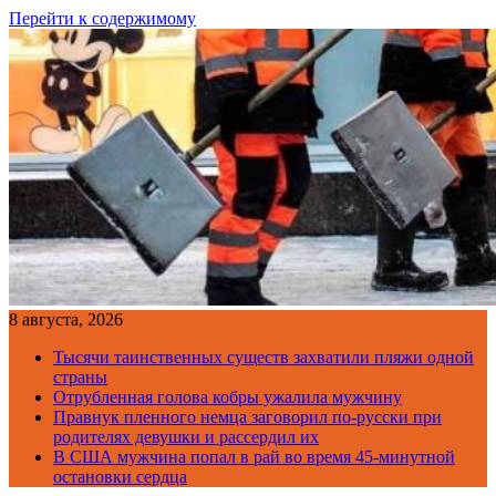
Перейти к содержимому
8 августа, 2026
Тысячи таинственных существ захватили пляжи одной
страны
Отрубленная голова кобры ужалила мужчину
Правнук пленного немца заговорил по-русски при
родителях девушки и рассердил их
В США мужчина попал в рай во время 45-минутной
остановки сердца