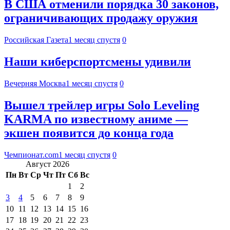
В США отменили порядка 30 законов,
ограничивающих продажу оружия
Российская Газета
1 месяц спустя
0
Наши киберспортсмены удивили
Вечерняя Москва
1 месяц спустя
0
Вышел трейлер игры Solo Leveling
KARMA по известному аниме —
экшен появится до конца года
Чемпионат.com
1 месяц спустя
0
Август 2026
Пн
Вт
Ср
Чт
Пт
Сб
Вс
1
2
3
4
5
6
7
8
9
10
11
12
13
14
15
16
17
18
19
20
21
22
23