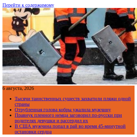
Перейти к содержимому
6 августа, 2026
Тысячи таинственных существ захватили пляжи одной
страны
Отрубленная голова кобры ужалила мужчину
Правнук пленного немца заговорил по-русски при
родителях девушки и рассердил их
В США мужчина попал в рай во время 45-минутной
остановки сердца