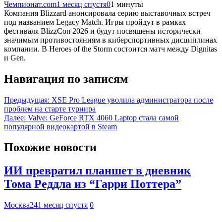
Чемпионат.com
1 месяц спустя
0
1 минуты
Компания Blizzard анонсировала серию выставочных встреч
под названием Legacy Match. Игры пройдут в рамках
фестиваля BlizzCon 2026 и будут посвящены исторически
значимым противостояниям в киберспортивных дисциплинах
компании. В Heroes of the Storm состоится матч между Dignitas
и Gen.
Навигация по записям
Предыдущая:
XSE Pro League уволила администратора после
проблем на старте турнира
Далее:
Valve: GeForce RTX 4060 Laptop стала самой
популярной видеокартой в Steam
Похожие новости
ИИ превратил планшет в дневник
Тома Реддла из “Гарри Поттера”
Москва24
1 месяц спустя
0