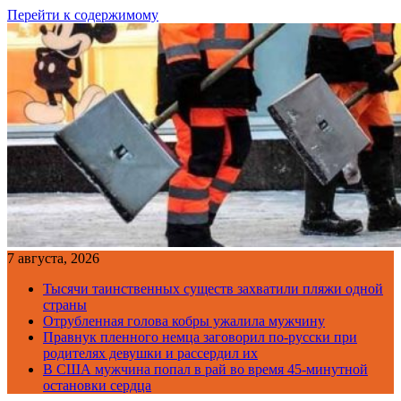
Перейти к содержимому
7 августа, 2026
Тысячи таинственных существ захватили пляжи одной
страны
Отрубленная голова кобры ужалила мужчину
Правнук пленного немца заговорил по-русски при
родителях девушки и рассердил их
В США мужчина попал в рай во время 45-минутной
остановки сердца