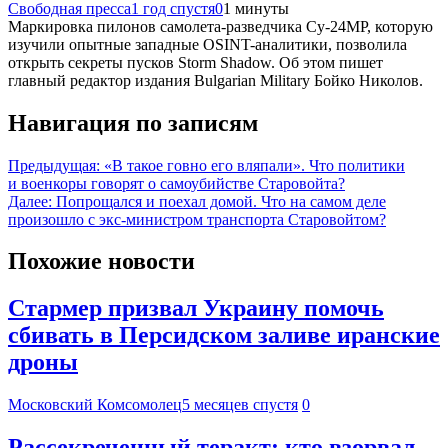
Свободная пресса
1 год спустя
0
1 минуты
Маркировка пилонов самолета-разведчика Су-24МР, которую
изучили опытные западные OSINT-аналитики, позволила
открыть секреты пусков Storm Shadow. Об этом пишет
главный редактор издания Bulgarian Military Бойко Николов.
Навигация по записям
Предыдущая:
«В такое говно его вляпали». Что политики
и военкоры говорят о самоубийстве Старовойта?
Далее:
Попрощался и поехал домой. Что на самом деле
произошло с экс-министром транспорта Старовойтом?
Похожие новости
Стармер призвал Украину помочь
сбивать в Персидском заливе иранские
дроны
Московский Комсомолец
5 месяцев спустя
0
Рассекреченный теракт: кто взорвал