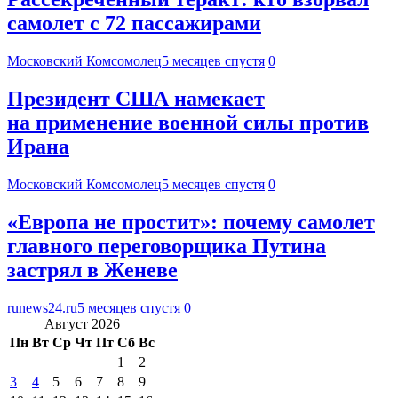
самолет с 72 пассажирами
Московский Комсомолец
5 месяцев спустя
0
Президент США намекает
на применение военной силы против
Ирана
Московский Комсомолец
5 месяцев спустя
0
«Европа не простит»: почему самолет
главного переговорщика Путина
застрял в Женеве
runews24.ru
5 месяцев спустя
0
Август 2026
Пн
Вт
Ср
Чт
Пт
Сб
Вс
1
2
3
4
5
6
7
8
9