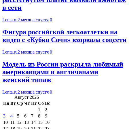
в сети
Lenta.ru
2 месяца спустя
0
Фигура российской легкоатлетки на
видео с «Кубка Сочи» взорвала соцсети
Lenta.ru
2 месяца спустя
0
Модель из России раскрыла любимый
американцами и англичанами
женский типаж
Lenta.ru
2 месяца спустя
0
Август 2026
Пн
Вт
Ср
Чт
Пт
Сб
Вс
1
2
3
4
5
6
7
8
9
10
11
12
13
14
15
16
17
18
19
20
21
22
23