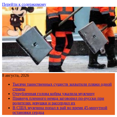
Перейти к содержимому
8 августа, 2026
Тысячи таинственных существ захватили пляжи одной
страны
Отрубленная голова кобры ужалила мужчину
Правнук пленного немца заговорил по-русски при
родителях девушки и рассердил их
В США мужчина попал в рай во время 45-минутной
остановки сердца