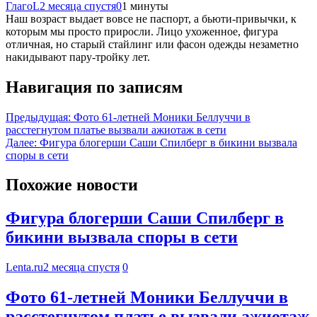
ГлагоL
2 месяца спустя
0
1 минуты
Наш возраст выдает вовсе не паспорт, а бьюти-привычки, к
которым мы просто приросли. Лицо ухоженное, фигура
отличная, но старый стайлинг или фасон одежды незаметно
накидывают пару-тройку лет.
Навигация по записям
Предыдущая:
Фото 61-летней Моники Беллуччи в
расстегнутом платье вызвали ажиотаж в сети
Далее:
Фигура блогерши Саши Спилберг в бикини вызвала
споры в сети
Похожие новости
Фигура блогерши Саши Спилберг в
бикини вызвала споры в сети
Lenta.ru
2 месяца спустя
0
Фото 61-летней Моники Беллуччи в
расстегнутом платье вызвали ажиотаж