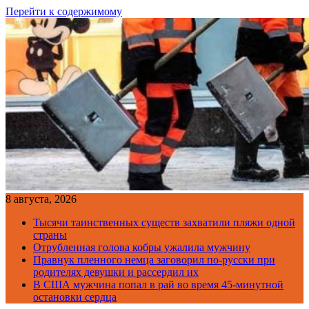
Перейти к содержимому
8 августа, 2026
Тысячи таинственных существ захватили пляжи одной
страны
Отрубленная голова кобры ужалила мужчину
Правнук пленного немца заговорил по-русски при
родителях девушки и рассердил их
В США мужчина попал в рай во время 45-минутной
остановки сердца