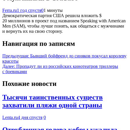
Ferra.ru
1 год спустя
0
1 минуты
Демократическая партия США решила вложить $
20 миллионов в проект под названием Speaking with American
Men (SAM), чтобы лучше понять, как общаться с мужчинами
и вернуть их на свою сторону.
Навигация по записям
Предыдущая:
Бывший бойфренд до синяков покусал королеву
красоты
Далее:
Пропадут ли из российских кинотеатров триллеры
с боевиками
Похожие новости
Тысячи таинственных существ
захватили пляжи одной страны
Lenta.ru
4 дня спустя
0
Отрубленная голова кобры ужалила