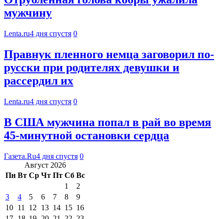
мужчину
Lenta.ru
4 дня спустя
0
Правнук пленного немца заговорил по-
русски при родителях девушки и
рассердил их
Lenta.ru
4 дня спустя
0
В США мужчина попал в рай во время
45-минутной остановки сердца
Газета.Ru
4 дня спустя
0
Август 2026
Пн
Вт
Ср
Чт
Пт
Сб
Вс
1
2
3
4
5
6
7
8
9
10
11
12
13
14
15
16
17
18
19
20
21
22
23