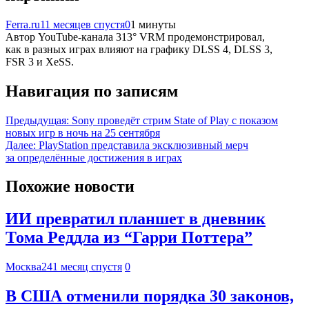
Ferra.ru
11 месяцев спустя
0
1 минуты
Автор YouTube-канала 313° VRM продемонстрировал,
как в разных играх влияют на графику DLSS 4, DLSS 3,
FSR 3 и XeSS.
Навигация по записям
Предыдущая:
Sony проведёт стрим State of Play с показом
новых игр в ночь на 25 сентября
Далее:
PlayStation представила эксклюзивный мерч
за определённые достижения в играх
Похожие новости
ИИ превратил планшет в дневник
Тома Реддла из “Гарри Поттера”
Москва24
1 месяц спустя
0
В США отменили порядка 30 законов,