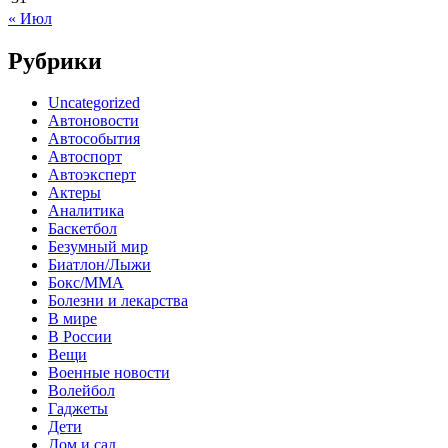
« Июл
Рубрики
Uncategorized
Автоновости
Автособытия
Автоспорт
Автоэксперт
Актеры
Аналитика
Баскетбол
Безумный мир
Биатлон/Лыжи
Бокс/MMA
Болезни и лекарства
В мире
В России
Вещи
Военные новости
Волейбол
Гаджеты
Дети
Дом и сад