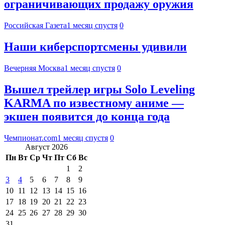
ограничивающих продажу оружия
Российская Газета
1 месяц спустя
0
Наши киберспортсмены удивили
Вечерняя Москва
1 месяц спустя
0
Вышел трейлер игры Solo Leveling
KARMA по известному аниме —
экшен появится до конца года
Чемпионат.com
1 месяц спустя
0
Август 2026
Пн
Вт
Ср
Чт
Пт
Сб
Вс
1
2
3
4
5
6
7
8
9
10
11
12
13
14
15
16
17
18
19
20
21
22
23
24
25
26
27
28
29
30
31