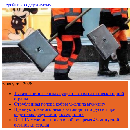
Перейти к содержимому
6 августа, 2026
Тысячи таинственных существ захватили пляжи одной
страны
Отрубленная голова кобры ужалила мужчину
Правнук пленного немца заговорил по-русски при
родителях девушки и рассердил их
В США мужчина попал в рай во время 45-минутной
остановки сердца