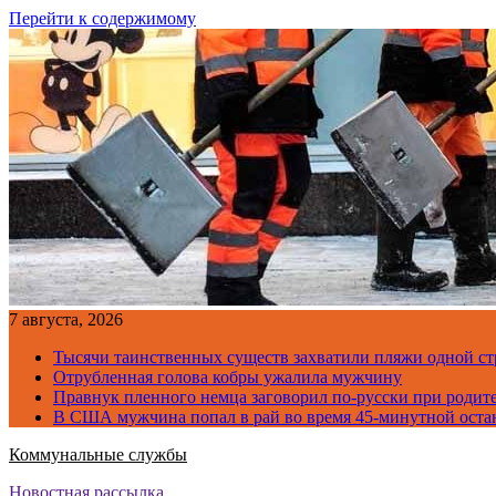
Перейти к содержимому
7 августа, 2026
Тысячи таинственных существ захватили пляжи одной с
Отрубленная голова кобры ужалила мужчину
Правнук пленного немца заговорил по-русски при родите
В США мужчина попал в рай во время 45-минутной оста
Коммунальные службы
Новостная рассылка