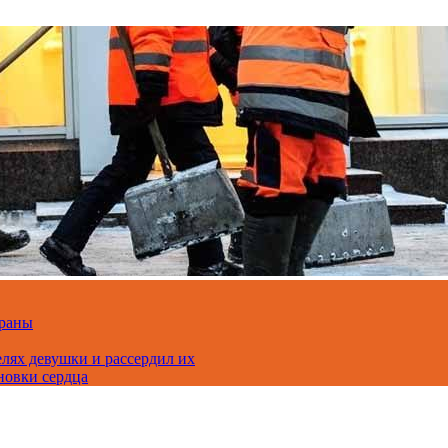
траны
лях девушки и рассердил их
новки сердца