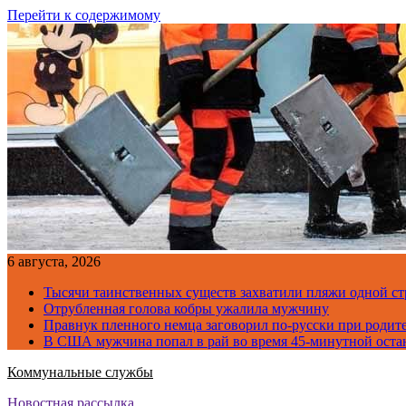
Перейти к содержимому
6 августа, 2026
Тысячи таинственных существ захватили пляжи одной с
Отрубленная голова кобры ужалила мужчину
Правнук пленного немца заговорил по-русски при родите
В США мужчина попал в рай во время 45-минутной оста
Коммунальные службы
Новостная рассылка