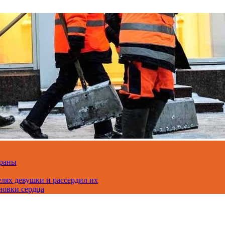
траны
лях девушки и рассердил их
новки сердца