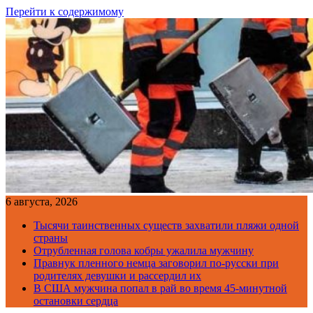
Перейти к содержимому
6 августа, 2026
Тысячи таинственных существ захватили пляжи одной
страны
Отрубленная голова кобры ужалила мужчину
Правнук пленного немца заговорил по-русски при
родителях девушки и рассердил их
В США мужчина попал в рай во время 45-минутной
остановки сердца