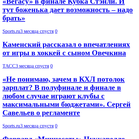
«Вегасу» в финале Кубка Стэнли. И
тут боженька дает возможность – надо
брать»
Sports.ru
3 месяца спустя
0
Каменский рассказал о впечатлениях
от игры в хоккей с сыном Овечкина
ТАСС
3 месяца спустя
0
«Не понимаю, зачем в КХЛ потолок
зарплат? В полуфинале и финале в
любом случае играют клубы с
максимальными бюджетами». Сергей
Савельев о регламенте
Sports.ru
3 месяца спустя
0
Форвард «Миннесоты» Цуккарелло