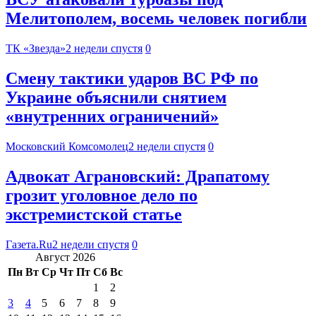
Мелитополем, восемь человек погибли
ТК «Звезда»
2 недели спустя
0
Смену тактики ударов ВС РФ по
Украине объяснили снятием
«внутренних ограничений»
Московский Комсомолец
2 недели спустя
0
Адвокат Аграновский: Драпатому
грозит уголовное дело по
экстремистской статье
Газета.Ru
2 недели спустя
0
Август 2026
Пн
Вт
Ср
Чт
Пт
Сб
Вс
1
2
3
4
5
6
7
8
9