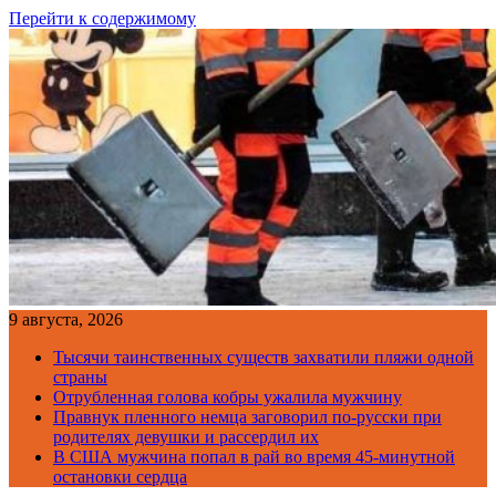
Перейти к содержимому
9 августа, 2026
Тысячи таинственных существ захватили пляжи одной
страны
Отрубленная голова кобры ужалила мужчину
Правнук пленного немца заговорил по-русски при
родителях девушки и рассердил их
В США мужчина попал в рай во время 45-минутной
остановки сердца