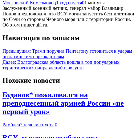
Московский Комсомолец
1 год спустя
0
1 минуты
Заслуженный военный летчик, генерал-майор Владимир
Попов предположил, что ВСУ могли запустить беспилотники
по Сочи со стороны Черного моря или с территории России.
Об этом пишет aif. ru.
Навигация по записям
Предыдущая:
Трамп поручил Пентагону готовиться к ударам
по латинским наркокартелям
Далее:
Волгоградская область вошла в топ популярных
туристических направлений в августе
Похожие новости
Буданов* пожаловался на
преподнесенный армией России «не
первый урок»
Рамблер
2 недели спустя
0
ВСУ атаковали турбазы под