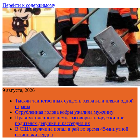
Перейти к содержимому
9 августа, 2026
Тысячи таинственных существ захватили пляжи одной
страны
Отрубленная голова кобры ужалила мужчину
Правнук пленного немца заговорил по-русски при
родителях девушки и рассердил их
В США мужчина попал в рай во время 45-минутной
остановки сердца