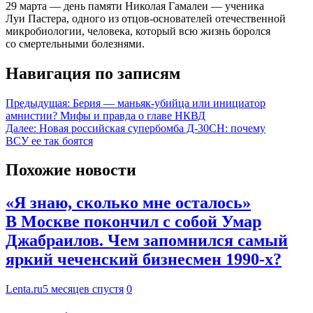
29 марта — день памяти Николая Гамалеи — ученика
Луи Пастера, одного из отцов-основателей отечественной
микробиологии, человека, который всю жизнь боролся
со смертельными болезнями.
Навигация по записям
Предыдущая:
Берия — маньяк-убийца или инициатор
амнистии? Мифы и правда о главе НКВД
Далее:
Новая российская супербомба Д-30СН: почему
ВСУ ее так боятся
Похожие новости
«Я знаю, сколько мне осталось»
В Москве покончил с собой Умар
Джабраилов. Чем запомнился самый
яркий чеченский бизнесмен 1990-х?
Lenta.ru
5 месяцев спустя
0