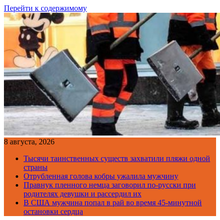
Перейти к содержимому
8 августа, 2026
Тысячи таинственных существ захватили пляжи одной
страны
Отрубленная голова кобры ужалила мужчину
Правнук пленного немца заговорил по-русски при
родителях девушки и рассердил их
В США мужчина попал в рай во время 45-минутной
остановки сердца