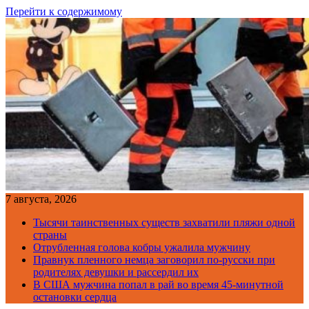
Перейти к содержимому
7 августа, 2026
Тысячи таинственных существ захватили пляжи одной
страны
Отрубленная голова кобры ужалила мужчину
Правнук пленного немца заговорил по-русски при
родителях девушки и рассердил их
В США мужчина попал в рай во время 45-минутной
остановки сердца