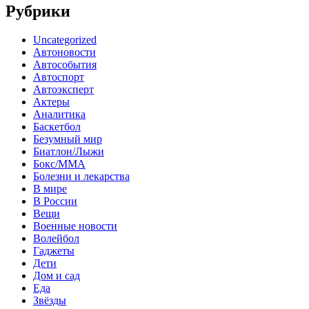
Рубрики
Uncategorized
Автоновости
Автособытия
Автоспорт
Автоэксперт
Актеры
Аналитика
Баскетбол
Безумный мир
Биатлон/Лыжи
Бокс/MMA
Болезни и лекарства
В мире
В России
Вещи
Военные новости
Волейбол
Гаджеты
Дети
Дом и сад
Еда
Звёзды