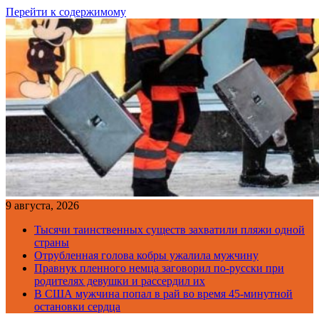
Перейти к содержимому
9 августа, 2026
Тысячи таинственных существ захватили пляжи одной
страны
Отрубленная голова кобры ужалила мужчину
Правнук пленного немца заговорил по-русски при
родителях девушки и рассердил их
В США мужчина попал в рай во время 45-минутной
остановки сердца