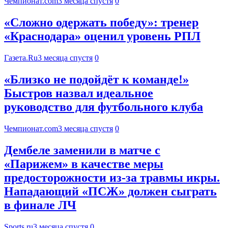
Чемпионат.com
3 месяца спустя
0
«Сложно одержать победу»: тренер
«Краснодара» оценил уровень РПЛ
Газета.Ru
3 месяца спустя
0
«Близко не подойдёт к команде!»
Быстров назвал идеальное
руководство для футбольного клуба
Чемпионат.com
3 месяца спустя
0
Дембеле заменили в матче с
«Парижем» в качестве меры
предосторожности из-за травмы икры.
Нападающий «ПСЖ» должен сыграть
в финале ЛЧ
Sports.ru
3 месяца спустя
0