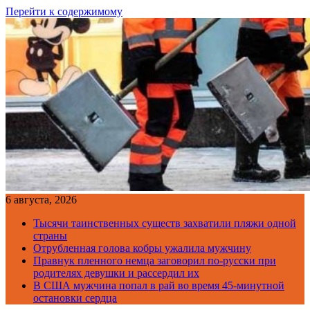
Перейти к содержимому
6 августа, 2026
Тысячи таинственных существ захватили пляжи одной
страны
Отрубленная голова кобры ужалила мужчину
Правнук пленного немца заговорил по-русски при
родителях девушки и рассердил их
В США мужчина попал в рай во время 45-минутной
остановки сердца