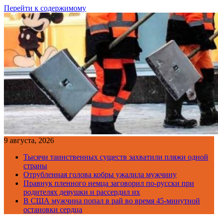
Перейти к содержимому
9 августа, 2026
Тысячи таинственных существ захватили пляжи одной
страны
Отрубленная голова кобры ужалила мужчину
Правнук пленного немца заговорил по-русски при
родителях девушки и рассердил их
В США мужчина попал в рай во время 45-минутной
остановки сердца