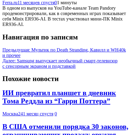
Ferra.ru
11 месяцев спустя
0
1 минуты
В одном из выпусков на YouTube-канале Team Pandory
продемонстрировали, как в современных играх показывает
себя Minix ER936-AI. В тестах участвовал мини-ПК Minix
ER936-AI.
Навигация по записям
Предыдущая:
Мультик по Death Stranding, Кавилл и WH40k
и прочее
Далее:
Samsung выпускает необычный смарт-телевизор
с сенсорным экраном и подставкой
Похожие новости
ИИ превратил планшет в дневник
Тома Реддла из “Гарри Поттера”
Москва24
1 месяц спустя
0
В США отменили порядка 30 законов,
ограничивающих продажу оружия