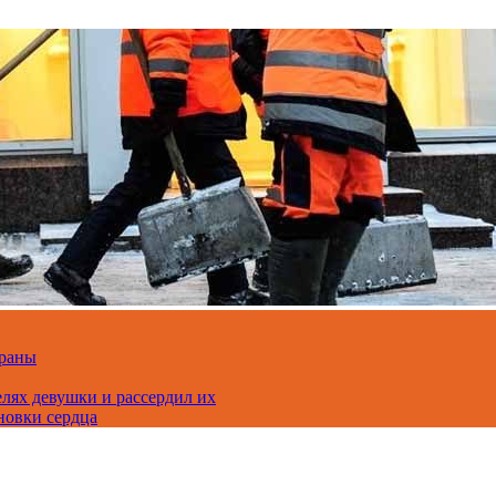
траны
лях девушки и рассердил их
новки сердца