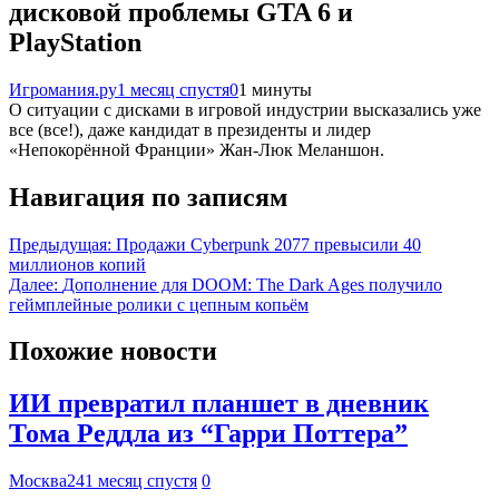
дисковой проблемы GTA 6 и
PlayStation
Игромания.ру
1 месяц спустя
0
1 минуты
О ситуации с дисками в игровой индустрии высказались уже
все (все!), даже кандидат в президенты и лидер
«Непокорённой Франции» Жан-Люк Меланшон.
Навигация по записям
Предыдущая:
Продажи Cyberpunk 2077 превысили 40
миллионов копий
Далее:
Дополнение для DOOM: The Dark Ages получило
геймплейные ролики с цепным копьём
Похожие новости
ИИ превратил планшет в дневник
Тома Реддла из “Гарри Поттера”
Москва24
1 месяц спустя
0