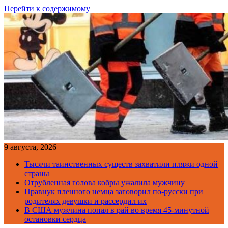
Перейти к содержимому
9 августа, 2026
Тысячи таинственных существ захватили пляжи одной
страны
Отрубленная голова кобры ужалила мужчину
Правнук пленного немца заговорил по-русски при
родителях девушки и рассердил их
В США мужчина попал в рай во время 45-минутной
остановки сердца