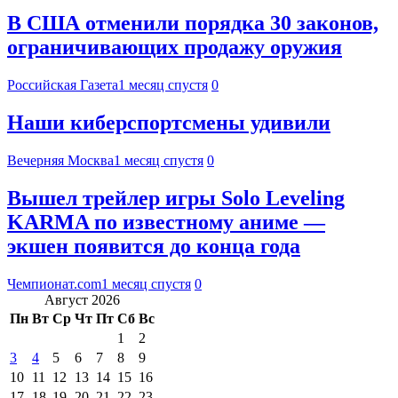
В США отменили порядка 30 законов,
ограничивающих продажу оружия
Российская Газета
1 месяц спустя
0
Наши киберспортсмены удивили
Вечерняя Москва
1 месяц спустя
0
Вышел трейлер игры Solo Leveling
KARMA по известному аниме —
экшен появится до конца года
Чемпионат.com
1 месяц спустя
0
Август 2026
Пн
Вт
Ср
Чт
Пт
Сб
Вс
1
2
3
4
5
6
7
8
9
10
11
12
13
14
15
16
17
18
19
20
21
22
23