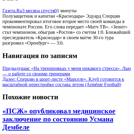
Газета.Ru
3 месяца спустя
0
1 минуты
Полузащитник и капитан «Краснодара» Эдуард Сперцян
прокомментировал итоговое второе место своей команды в
чемпионате России. Его слова передает «Матч ТВ». «Зенит»
стал чемпионом, обыграв «Ростов» со счетом 1:0. Ближайший
преследователь «Краснодар» в своем матче 30-го тура
разгромил «Оренбург» — 3:0.
Навигация по записям
Предыдущая:
«На тренировках у меня никакого стресса». Лью
— о работе со своими тренерами
Далее:
Сперцян в шорт-листе «Марселе». Клуб готовится к
масштабной перестройке состава летом (Arménie Football)
Похожие новости
«ПСЖ» опубликовал медицинское
заключение по состоянию Усмана
Дембеле