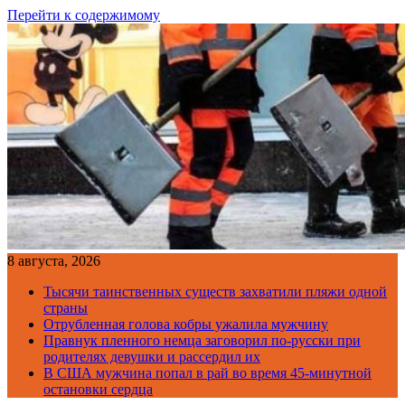
Перейти к содержимому
8 августа, 2026
Тысячи таинственных существ захватили пляжи одной
страны
Отрубленная голова кобры ужалила мужчину
Правнук пленного немца заговорил по-русски при
родителях девушки и рассердил их
В США мужчина попал в рай во время 45-минутной
остановки сердца