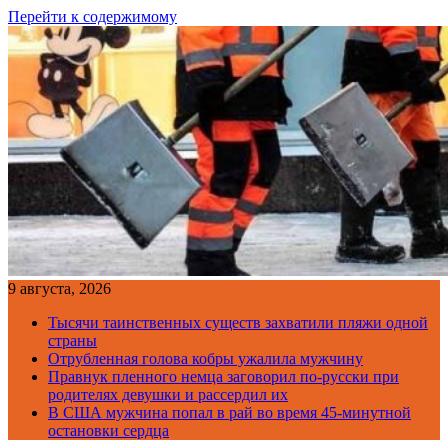
Перейти к содержимому
9 августа, 2026
Тысячи таинственных существ захватили пляжи одной
страны
Отрубленная голова кобры ужалила мужчину
Правнук пленного немца заговорил по-русски при
родителях девушки и рассердил их
В США мужчина попал в рай во время 45-минутной
остановки сердца