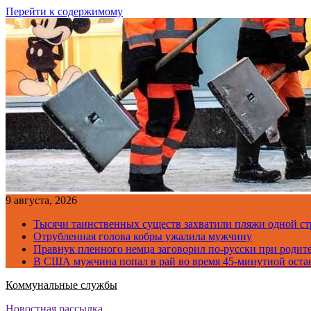
Перейти к содержимому
9 августа, 2026
Тысячи таинственных существ захватили пляжи одной с
Отрубленная голова кобры ужалила мужчину
Правнук пленного немца заговорил по-русски при родите
В США мужчина попал в рай во время 45-минутной оста
Коммунальные службы
Новостная рассылка