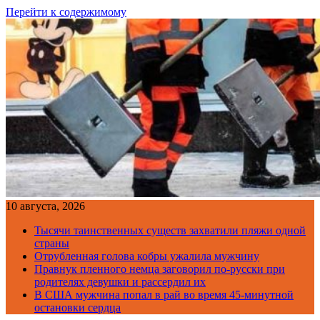
Перейти к содержимому
10 августа, 2026
Тысячи таинственных существ захватили пляжи одной
страны
Отрубленная голова кобры ужалила мужчину
Правнук пленного немца заговорил по-русски при
родителях девушки и рассердил их
В США мужчина попал в рай во время 45-минутной
остановки сердца