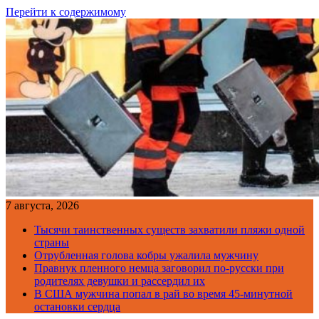
Перейти к содержимому
7 августа, 2026
Тысячи таинственных существ захватили пляжи одной
страны
Отрубленная голова кобры ужалила мужчину
Правнук пленного немца заговорил по-русски при
родителях девушки и рассердил их
В США мужчина попал в рай во время 45-минутной
остановки сердца