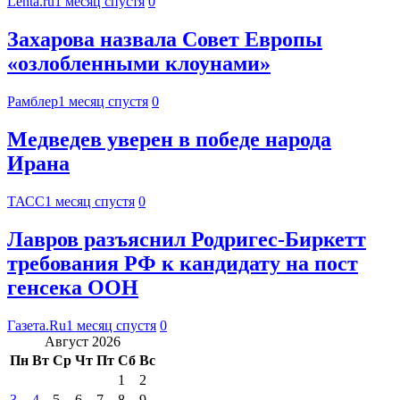
Lenta.ru
1 месяц спустя
0
Захарова назвала Совет Европы
«озлобленными клоунами»
Рамблер
1 месяц спустя
0
Медведев уверен в победе народа
Ирана
ТАСС
1 месяц спустя
0
Лавров разъяснил Родригес-Биркетт
требования РФ к кандидату на пост
генсека ООН
Газета.Ru
1 месяц спустя
0
Август 2026
Пн
Вт
Ср
Чт
Пт
Сб
Вс
1
2
3
4
5
6
7
8
9