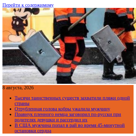
Перейти к содержимому
8 августа, 2026
Тысячи таинственных существ захватили пляжи одной
страны
Отрубленная голова кобры ужалила мужчину
Правнук пленного немца заговорил по-русски при
родителях девушки и рассердил их
В США мужчина попал в рай во время 45-минутной
остановки сердца