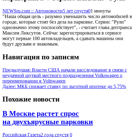
NEWSru.com :: Автоновости
5 лет спустя
0
1 минуты
"Наша общая цель - разумно уменьшить число автомобилей в
городе, которые стоят без дела на парковке. Сервис "Рули"
однозначно этому поспособствует", - считает глава дептранса
Максим Ликсутов. Сейчас зарегистрироваться в сервисе
могут первые 100 автовладельцев, а сдавать машины они
будут друзьям и знакомым.
Навигация по записям
Предыдущая:
Власти США начали расследование в связи с
неудачной шуткой местного подразделения Volkswagen о
переименовании в Voltswagen
Далее:
МКБ снижает ставку по льготной ипотеке до 5,75%
Похожие новости
В Москве растет спрос
на двухъярусные парковки
Российская Газета
2 года спустя
0