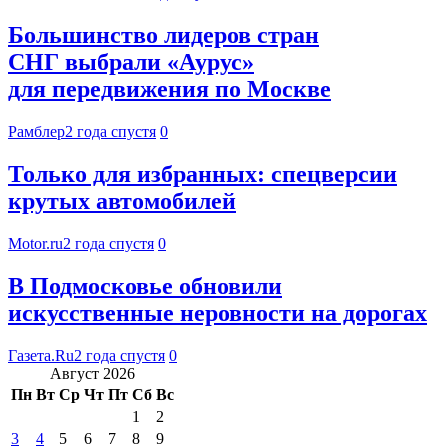
Большинство лидеров стран
СНГ выбрали «Аурус»
для передвижения по Москве
Рамблер
2 года спустя
0
Только для избранных: спецверсии
крутых автомобилей
Motor.ru
2 года спустя
0
В Подмосковье обновили
искусственные неровности на дорогах
Газета.Ru
2 года спустя
0
Август 2026
Пн
Вт
Ср
Чт
Пт
Сб
Вс
1
2
3
4
5
6
7
8
9