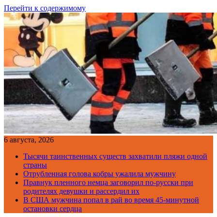
Перейти к содержимому
6 августа, 2026
Тысячи таинственных существ захватили пляжи одной
страны
Отрубленная голова кобры ужалила мужчину
Правнук пленного немца заговорил по-русски при
родителях девушки и рассердил их
В США мужчина попал в рай во время 45-минутной
остановки сердца