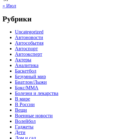
« Июл
Рубрики
Uncategorized
Автоновости
Автособытия
Автоспорт
Автоэксперт
Актеры
Аналитика
Баскетбол
Безумный мир
Биатлон/Лыжи
Бокс/MMA
Болезни и лекарства
В мире
В России
Вещи
Военные новости
Волейбол
Гаджеты
Дети
Дом и сад