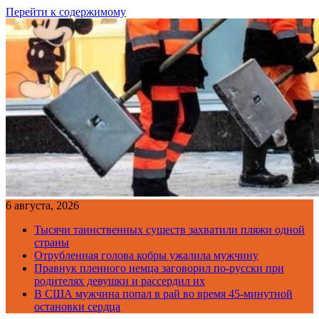
Перейти к содержимому
6 августа, 2026
Тысячи таинственных существ захватили пляжи одной
страны
Отрубленная голова кобры ужалила мужчину
Правнук пленного немца заговорил по-русски при
родителях девушки и рассердил их
В США мужчина попал в рай во время 45-минутной
остановки сердца