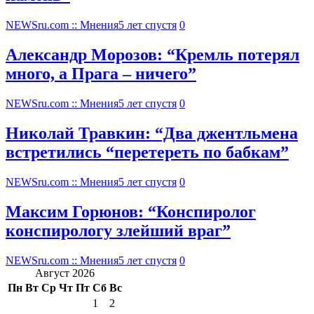
NEWSru.com :: Мнения
5 лет спустя
0
Александр Морозов: “Кремль потерял
много, а Прага – ничего”
NEWSru.com :: Мнения
5 лет спустя
0
Николай Травкин: “Два джентльмена
встретились “перетереть по бабкам”
NEWSru.com :: Мнения
5 лет спустя
0
Максим Горюнов: “Конспиролог
конспирологу злейший враг”
NEWSru.com :: Мнения
5 лет спустя
0
Август 2026
Пн
Вт
Ср
Чт
Пт
Сб
Вс
1
2