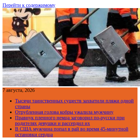
Перейти к содержимому
7 августа, 2026
Тысячи таинственных существ захватили пляжи одной
страны
Отрубленная голова кобры ужалила мужчину
Правнук пленного немца заговорил по-русски при
родителях девушки и рассердил их
В США мужчина попал в рай во время 45-минутной
остановки сердца