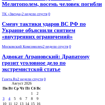
Мелитополем, восемь человек погибли
ТК «Звезда»
2 недели спустя
0
Смену тактики ударов ВС РФ по
Украине объяснили снятием
«внутренних ограничений»
Московский Комсомолец
2 недели спустя
0
Адвокат Аграновский: Драпатому
грозит уголовное дело по
экстремистской статье
Газета.Ru
2 недели спустя
0
Август 2026
Пн
Вт
Ср
Чт
Пт
Сб
Вс
1
2
3
4
5
6
7
8
9
10
11
12
13
14
15
16