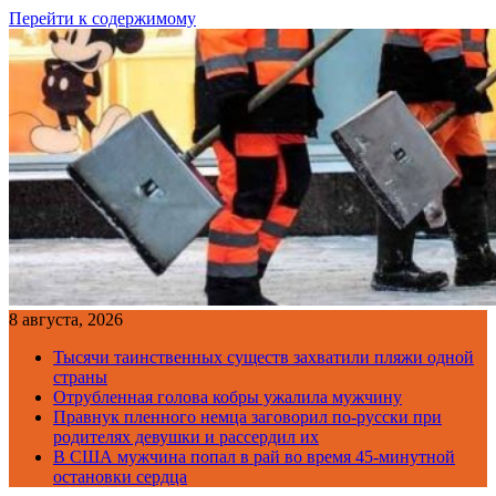
Перейти к содержимому
8 августа, 2026
Тысячи таинственных существ захватили пляжи одной
страны
Отрубленная голова кобры ужалила мужчину
Правнук пленного немца заговорил по-русски при
родителях девушки и рассердил их
В США мужчина попал в рай во время 45-минутной
остановки сердца