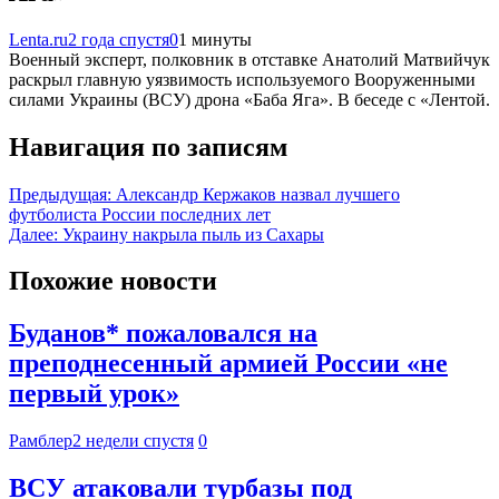
Lenta.ru
2 года спустя
0
1 минуты
Военный эксперт, полковник в отставке Анатолий Матвийчук
раскрыл главную уязвимость используемого Вооруженными
силами Украины (ВСУ) дрона «Баба Яга». В беседе с «Лентой.
Навигация по записям
Предыдущая:
Александр Кержаков назвал лучшего
футболиста России последних лет
Далее:
Украину накрыла пыль из Сахары
Похожие новости
Буданов* пожаловался на
преподнесенный армией России «не
первый урок»
Рамблер
2 недели спустя
0
ВСУ атаковали турбазы под