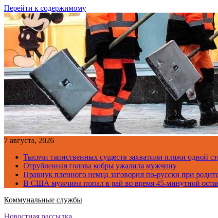
Перейти к содержимому
7 августа, 2026
Тысячи таинственных существ захватили пляжи одной с
Отрубленная голова кобры ужалила мужчину
Правнук пленного немца заговорил по-русски при родите
В США мужчина попал в рай во время 45-минутной оста
Коммунальные службы
Новостная рассылка