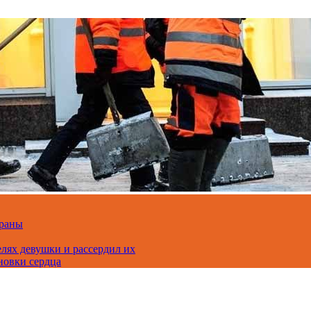
траны
лях девушки и рассердил их
новки сердца