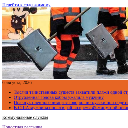
Перейти к содержимому
6 августа, 2026
Тысячи таинственных существ захватили пляжи одной с
Отрубленная голова кобры ужалила мужчину
Правнук пленного немца заговорил по-русски при родите
В США мужчина попал в рай во время 45-минутной оста
Коммунальные службы
Новостная рассылка