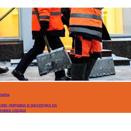
траны
лях девушки и рассердил их
новки сердца