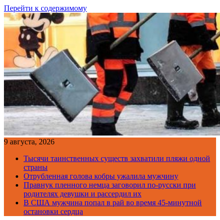
Перейти к содержимому
9 августа, 2026
Тысячи таинственных существ захватили пляжи одной
страны
Отрубленная голова кобры ужалила мужчину
Правнук пленного немца заговорил по-русски при
родителях девушки и рассердил их
В США мужчина попал в рай во время 45-минутной
остановки сердца