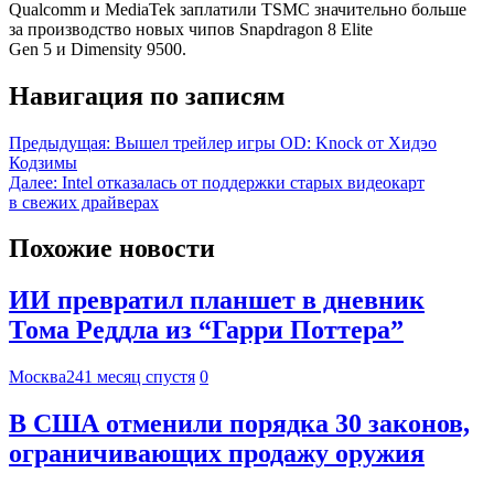
Qualcomm и MediaTek заплатили TSMC значительно больше
за производство новых чипов Snapdragon 8 Elite
Gen 5 и Dimensity 9500.
Навигация по записям
Предыдущая:
Вышел трейлер игры OD: Knock от Хидэо
Кодзимы
Далее:
Intel отказалась от поддержки старых видеокарт
в свежих драйверах
Похожие новости
ИИ превратил планшет в дневник
Тома Реддла из “Гарри Поттера”
Москва24
1 месяц спустя
0
В США отменили порядка 30 законов,
ограничивающих продажу оружия