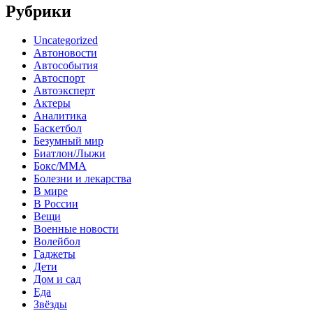
Рубрики
Uncategorized
Автоновости
Автособытия
Автоспорт
Автоэксперт
Актеры
Аналитика
Баскетбол
Безумный мир
Биатлон/Лыжи
Бокс/MMA
Болезни и лекарства
В мире
В России
Вещи
Военные новости
Волейбол
Гаджеты
Дети
Дом и сад
Еда
Звёзды