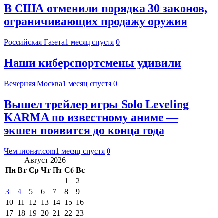
В США отменили порядка 30 законов,
ограничивающих продажу оружия
Российская Газета
1 месяц спустя
0
Наши киберспортсмены удивили
Вечерняя Москва
1 месяц спустя
0
Вышел трейлер игры Solo Leveling
KARMA по известному аниме —
экшен появится до конца года
Чемпионат.com
1 месяц спустя
0
Август 2026
Пн
Вт
Ср
Чт
Пт
Сб
Вс
1
2
3
4
5
6
7
8
9
10
11
12
13
14
15
16
17
18
19
20
21
22
23