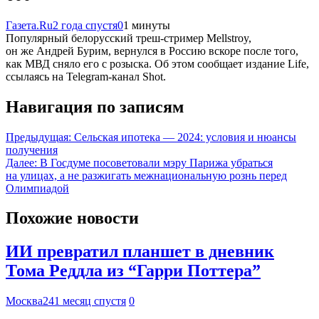
Газета.Ru
2 года спустя
0
1 минуты
Популярный белорусский треш-стример Mellstroy,
он же Андрей Бурим, вернулся в Россию вскоре после того,
как МВД сняло его с розыска. Об этом сообщает издание Life,
ссылаясь на Telegram-канал Shot.
Навигация по записям
Предыдущая:
Сельская ипотека — 2024: условия и нюансы
получения
Далее:
В Госдуме посоветовали мэру Парижа убраться
на улицах, а не разжигать межнациональную рознь перед
Олимпиадой
Похожие новости
ИИ превратил планшет в дневник
Тома Реддла из “Гарри Поттера”
Москва24
1 месяц спустя
0