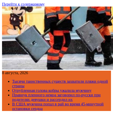
Перейти к содержимому
8 августа, 2026
Тысячи таинственных существ захватили пляжи одной
страны
Отрубленная голова кобры ужалила мужчину
Правнук пленного немца заговорил по-русски при
родителях девушки и рассердил их
В США мужчина попал в рай во время 45-минутной
остановки сердца