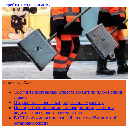
Перейти к содержимому
8 августа, 2026
Тысячи таинственных существ захватили пляжи одной
страны
Отрубленная голова кобры ужалила мужчину
Правнук пленного немца заговорил по-русски при
родителях девушки и рассердил их
В США мужчина попал в рай во время 45-минутной
остановки сердца