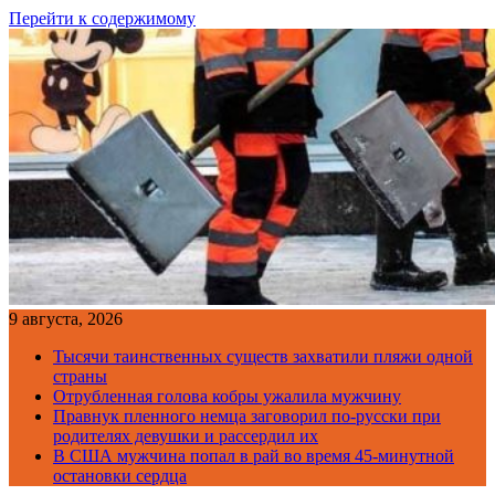
Перейти к содержимому
9 августа, 2026
Тысячи таинственных существ захватили пляжи одной
страны
Отрубленная голова кобры ужалила мужчину
Правнук пленного немца заговорил по-русски при
родителях девушки и рассердил их
В США мужчина попал в рай во время 45-минутной
остановки сердца