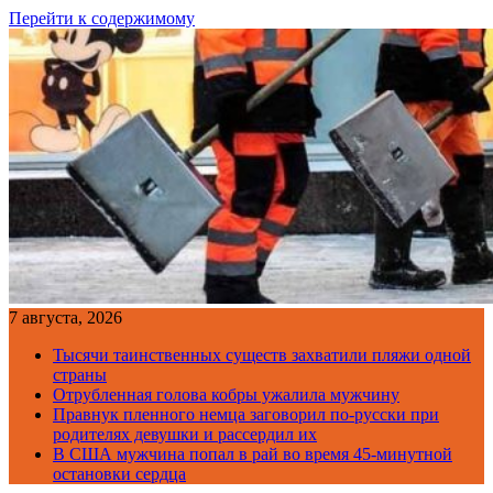
Перейти к содержимому
7 августа, 2026
Тысячи таинственных существ захватили пляжи одной
страны
Отрубленная голова кобры ужалила мужчину
Правнук пленного немца заговорил по-русски при
родителях девушки и рассердил их
В США мужчина попал в рай во время 45-минутной
остановки сердца