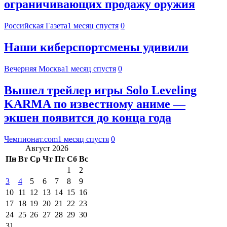
ограничивающих продажу оружия
Российская Газета
1 месяц спустя
0
Наши киберспортсмены удивили
Вечерняя Москва
1 месяц спустя
0
Вышел трейлер игры Solo Leveling
KARMA по известному аниме —
экшен появится до конца года
Чемпионат.com
1 месяц спустя
0
Август 2026
Пн
Вт
Ср
Чт
Пт
Сб
Вс
1
2
3
4
5
6
7
8
9
10
11
12
13
14
15
16
17
18
19
20
21
22
23
24
25
26
27
28
29
30
31