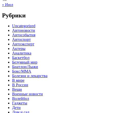
« Июл
Рубрики
Uncategorized
Автоновости
Автособытия
Автоспорт
Автоэксперт
Актеры
Аналитика
Баскетбол
Безумный мир
Биатлон/Лыжи
Бокс/MMA
Болезни и лекарства
В мире
В России
Вещи
Военные новости
Волейбол
Гаджеты
Дети
Дом и сад