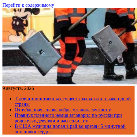
Перейти к содержимому
9 августа, 2026
Тысячи таинственных существ захватили пляжи одной
страны
Отрубленная голова кобры ужалила мужчину
Правнук пленного немца заговорил по-русски при
родителях девушки и рассердил их
В США мужчина попал в рай во время 45-минутной
остановки сердца