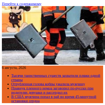
Перейти к содержимому
6 августа, 2026
Тысячи таинственных существ захватили пляжи одной
страны
Отрубленная голова кобры ужалила мужчину
Правнук пленного немца заговорил по-русски при
родителях девушки и рассердил их
В США мужчина попал в рай во время 45-минутной
остановки сердца