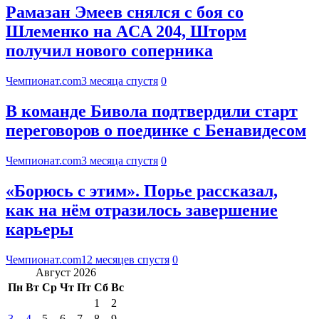
Рамазан Эмеев снялся с боя со
Шлеменко на ACA 204, Шторм
получил нового соперника
Чемпионат.com
3 месяца спустя
0
В команде Бивола подтвердили старт
переговоров о поединке с Бенавидесом
Чемпионат.com
3 месяца спустя
0
«Борюсь с этим». Порье рассказал,
как на нём отразилось завершение
карьеры
Чемпионат.com
12 месяцев спустя
0
Август 2026
Пн
Вт
Ср
Чт
Пт
Сб
Вс
1
2
3
4
5
6
7
8
9