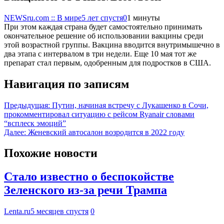
NEWSru.com :: В мире
5 лет спустя
0
1 минуты
При этом каждая страна будет самостоятельно принимать
окончательное решение об использовании вакцины среди
этой возрастной группы. Вакцина вводится внутримышечно в
два этапа с интервалом в три недели. Еще 10 мая тот же
препарат стал первым, одобренным для подростков в США.
Навигация по записям
Предыдущая:
Путин, начиная встречу с Лукашенко в Сочи,
прокомментировал ситуацию с рейсом Ryanair словами
“всплеск эмоций”
Далее:
Женевский автосалон возродится в 2022 году
Похожие новости
Стало известно о беспокойстве
Зеленского из-за речи Трампа
Lenta.ru
5 месяцев спустя
0