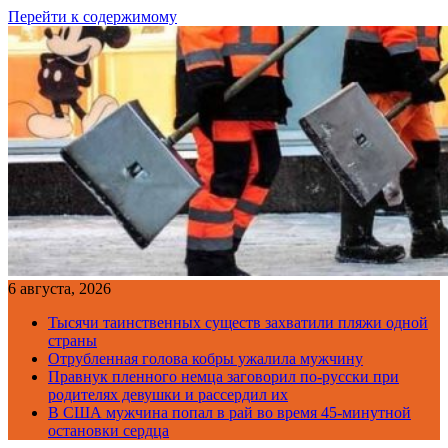
Перейти к содержимому
6 августа, 2026
Тысячи таинственных существ захватили пляжи одной
страны
Отрубленная голова кобры ужалила мужчину
Правнук пленного немца заговорил по-русски при
родителях девушки и рассердил их
В США мужчина попал в рай во время 45-минутной
остановки сердца