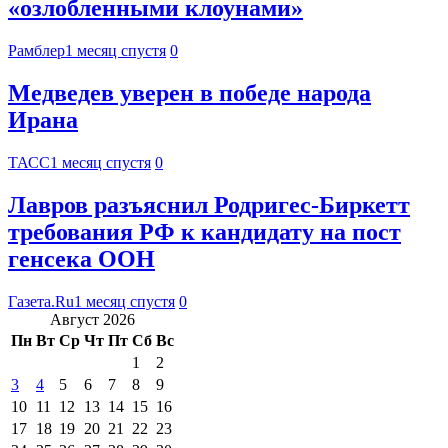
«озлобленными клоунами»
Рамблер
1 месяц спустя
0
Медведев уверен в победе народа
Ирана
ТАСС
1 месяц спустя
0
Лавров разъяснил Родригес-Биркетт
требования РФ к кандидату на пост
генсека ООН
Газета.Ru
1 месяц спустя
0
Август 2026
Пн
Вт
Ср
Чт
Пт
Сб
Вс
1
2
3
4
5
6
7
8
9
10
11
12
13
14
15
16
17
18
19
20
21
22
23