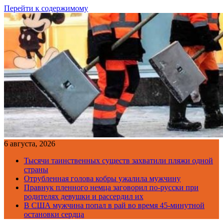
Перейти к содержимому
6 августа, 2026
Тысячи таинственных существ захватили пляжи одной
страны
Отрубленная голова кобры ужалила мужчину
Правнук пленного немца заговорил по-русски при
родителях девушки и рассердил их
В США мужчина попал в рай во время 45-минутной
остановки сердца