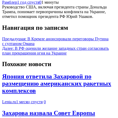
Рамблер
1 год спустя
0
1 минуты
Руководство США, включая президента страны Дональда
Трампа, понимает первопричины конфликта на Украине,
отметил помощник президента РФ Юрий Ушаков.
Навигация по записям
Предыдущая:
В Кремле анонсировали переговоры Путина
с султаном Омана
Далее:
В РФ оценили желание западных стран согласовать
план прекращения огня на Украине
Похожие новости
Япония ответила Захаровой по
размещению американских ракетных
комплексов
Lenta.ru
1 месяц спустя
0
Захарова назвала Совет Европы