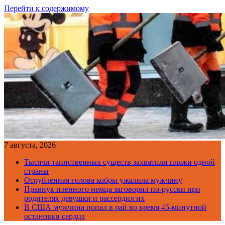
Перейти к содержимому
7 августа, 2026
Тысячи таинственных существ захватили пляжи одной
страны
Отрубленная голова кобры ужалила мужчину
Правнук пленного немца заговорил по-русски при
родителях девушки и рассердил их
В США мужчина попал в рай во время 45-минутной
остановки сердца