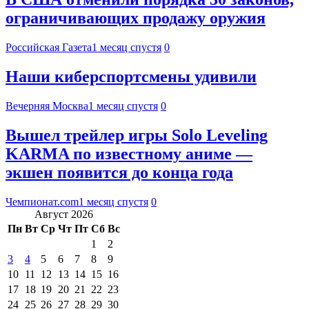
ограничивающих продажу оружия
Российская Газета
1 месяц спустя
0
Наши киберспортсмены удивили
Вечерняя Москва
1 месяц спустя
0
Вышел трейлер игры Solo Leveling
KARMA по известному аниме —
экшен появится до конца года
Чемпионат.com
1 месяц спустя
0
Август 2026
Пн
Вт
Ср
Чт
Пт
Сб
Вс
1
2
3
4
5
6
7
8
9
10
11
12
13
14
15
16
17
18
19
20
21
22
23
24
25
26
27
28
29
30