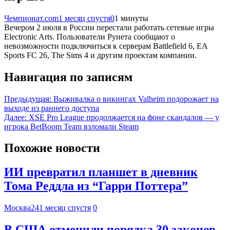
Чемпионат.com
1 месяц спустя
0
1 минуты
Вечером 2 июля в России перестали работать сетевые игры
Electronic Arts. Пользователи Рунета сообщают о
невозможности подключиться к серверам Battlefield 6, EA
Sports FC 26, The Sims 4 и другим проектам компании.
Навигация по записям
Предыдущая:
Выживалка о викингах Valheim подорожает на
выходе из раннего доступа
Далее:
XSE Pro League продолжается на фоне скандалов — у
игрока BetBoom Team взломали Steam
Похожие новости
ИИ превратил планшет в дневник
Тома Реддла из “Гарри Поттера”
Москва24
1 месяц спустя
0
В США отменили порядка 30 законов,