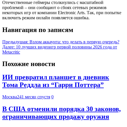
Отечественные геймеры столкнулись с масштабной
проблемой – они сообщают о сбоях сетевых режимов
некоторых игр от компании Electronic Arts. Так, при попытке
включить режим онлайн появляется ошибка.
Навигация по записям
Предыдущая:
Взлом аккаунта: что делать в первую очередь?
Далее:
10 лучших видеоигр первой половины 2026 года от
Metacritic
Похожие новости
ИИ превратил планшет в дневник
Тома Реддла из “Гарри Поттера”
Москва24
1 месяц спустя
0
В США отменили порядка 30 законов,
ограничивающих продажу оружия