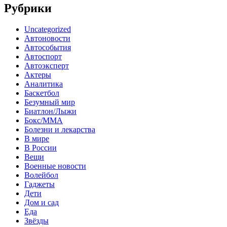
Рубрики
Uncategorized
Автоновости
Автособытия
Автоспорт
Автоэксперт
Актеры
Аналитика
Баскетбол
Безумный мир
Биатлон/Лыжи
Бокс/MMA
Болезни и лекарства
В мире
В России
Вещи
Военные новости
Волейбол
Гаджеты
Дети
Дом и сад
Еда
Звёзды