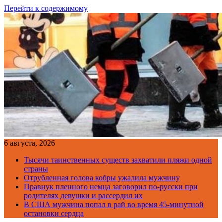
Перейти к содержимому
6 августа, 2026
Тысячи таинственных существ захватили пляжи одной
страны
Отрубленная голова кобры ужалила мужчину
Правнук пленного немца заговорил по-русски при
родителях девушки и рассердил их
В США мужчина попал в рай во время 45-минутной
остановки сердца