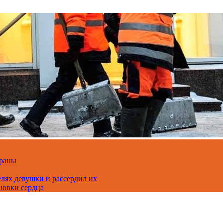
траны
лях девушки и рассердил их
новки сердца