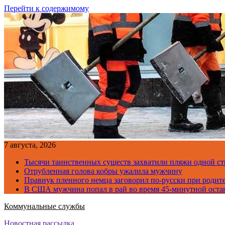
Перейти к содержимому
7 августа, 2026
Тысячи таинственных существ захватили пляжи одной с
Отрубленная голова кобры ужалила мужчину
Правнук пленного немца заговорил по-русски при родите
В США мужчина попал в рай во время 45-минутной оста
Коммунальные службы
Новостная рассылка