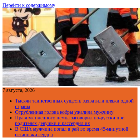
Перейти к содержимому
7 августа, 2026
Тысячи таинственных существ захватили пляжи одной
страны
Отрубленная голова кобры ужалила мужчину
Правнук пленного немца заговорил по-русски при
родителях девушки и рассердил их
В США мужчина попал в рай во время 45-минутной
остановки сердца