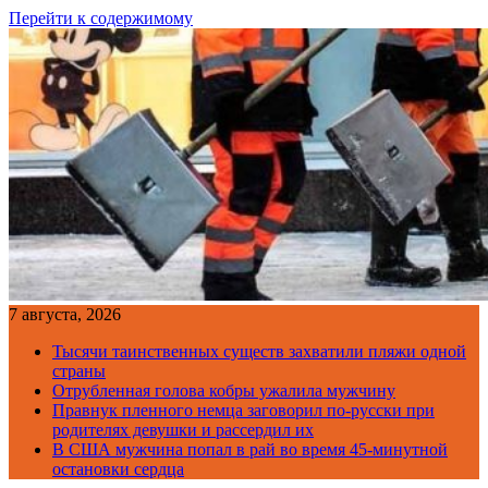
Перейти к содержимому
7 августа, 2026
Тысячи таинственных существ захватили пляжи одной
страны
Отрубленная голова кобры ужалила мужчину
Правнук пленного немца заговорил по-русски при
родителях девушки и рассердил их
В США мужчина попал в рай во время 45-минутной
остановки сердца