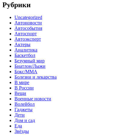
Рубрики
Uncategorized
Автоновости
Автособытия
Автоспорт
Автоэксперт
Актеры
Аналитика
Баскетбол
Безумный мир
Биатлон/Лыжи
Бокс/MMA
Болезни и лекарства
В мире
В России
Вещи
Военные новости
Волейбол
Гаджеты
Дети
Дом и сад
Еда
Звёзды