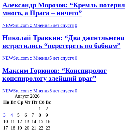
Александр Морозов: “Кремль потерял
много, а Прага – ничего”
NEWSru.com :: Мнения
5 лет спустя
0
Николай Травкин: “Два джентльмена
встретились “перетереть по бабкам”
NEWSru.com :: Мнения
5 лет спустя
0
Максим Горюнов: “Конспиролог
конспирологу злейший враг”
NEWSru.com :: Мнения
5 лет спустя
0
Август 2026
Пн
Вт
Ср
Чт
Пт
Сб
Вс
1
2
3
4
5
6
7
8
9
10
11
12
13
14
15
16
17
18
19
20
21
22
23