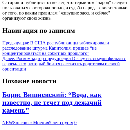
Сатирик и публицист отмечает, что термином "народ" следует
пользоваться с осторожностью, а судьба народа зависит только
от того, по каким правилам "живущие здесь и сейчас"
организуют свою жизнь.
Навигация по записям
Предыдущая:
В США республиканцы заблокировали
расследование штурма Капитолия, призвав “не
концентрироваться на событиях прошлого”
Далее:
Роскомнадзор предупредил Disney из-за мультфильма c
героем-геем, который боится рассказать родителям о своей
ориентации
Похожие новости
Борис Вишневский: “Вода, как
известно, не течет под лежачий
камень”
NEWSru.com :: Мнения
5 лет спустя
0