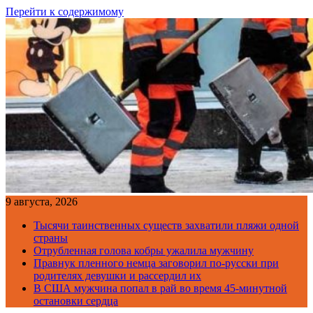
Перейти к содержимому
9 августа, 2026
Тысячи таинственных существ захватили пляжи одной
страны
Отрубленная голова кобры ужалила мужчину
Правнук пленного немца заговорил по-русски при
родителях девушки и рассердил их
В США мужчина попал в рай во время 45-минутной
остановки сердца