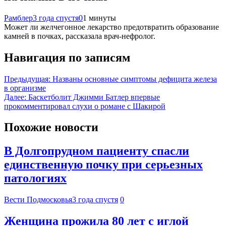
Рамблер
3 года спустя
0
1 минуты
Может ли желчегонное лекарство предотвратить образование
камней в почках, рассказала врач-нефролог.
Навигация по записям
Предыдущая:
Названы основные симптомы дефицита железа
в организме
Далее:
Баскетболит Джимми Батлер впервые
прокомментировал слухи о романе с Шакирой
Похожие новости
В Долгопрудном пациенту спасли
единственную почку при серьезных
патологиях
Вести Подмосковья
3 года спустя
0
Женщина прожила 80 лет с иглой