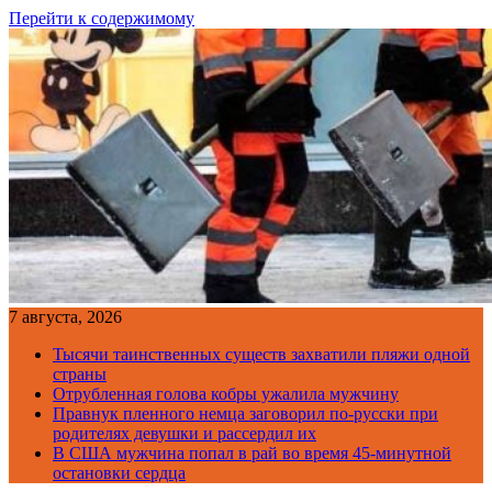
Перейти к содержимому
7 августа, 2026
Тысячи таинственных существ захватили пляжи одной
страны
Отрубленная голова кобры ужалила мужчину
Правнук пленного немца заговорил по-русски при
родителях девушки и рассердил их
В США мужчина попал в рай во время 45-минутной
остановки сердца