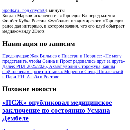
Sports.ru
1 год спустя
0
1 минуты
Богдан Марков исключен из «Торпедо» Вл перед матчем
Фонбет Кубка России. Футболист владимирского «Торпедо»
ранее дал интервью, в котором заявил, что его клуб обыграет
медиакоманду 2Drots.
Навигация по записям
Предыдущая:
Жак Вильнев о Пиастри и Норрисе: «Не могу
представить, чтобы Сенна и Прост радовались друг за друга»
Далее:
РПЛ-2025/2026, Ахмат уволил Сторожука, каким
ещё тренерам грозит отставка: Морено в Сочи, Шпилевский
в Пари НН, Альба в Ростове
Похожие новости
«ПСЖ» опубликовал медицинское
заключение по состоянию Усмана
Дембеле