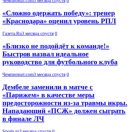
Чемпионат.com
3 месяца спустя
0
«Сложно одержать победу»: тренер
«Краснодара» оценил уровень РПЛ
Газета.Ru
3 месяца спустя
0
«Близко не подойдёт к команде!»
Быстров назвал идеальное
руководство для футбольного клуба
Чемпионат.com
3 месяца спустя
0
Дембеле заменили в матче с
«Парижем» в качестве меры
предосторожности из-за травмы икры.
Нападающий «ПСЖ» должен сыграть
в финале ЛЧ
Sports.ru
3 месяца спустя
0