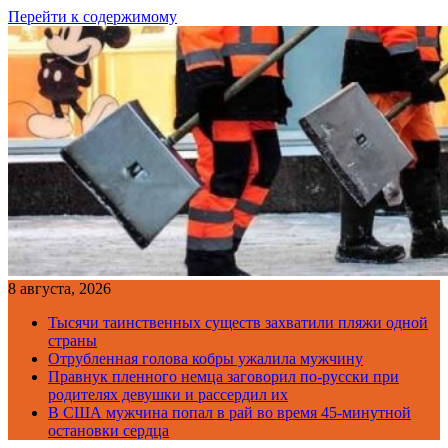
Перейти к содержимому
8 августа, 2026
Тысячи таинственных существ захватили пляжи одной
страны
Отрубленная голова кобры ужалила мужчину
Правнук пленного немца заговорил по-русски при
родителях девушки и рассердил их
В США мужчина попал в рай во время 45-минутной
остановки сердца